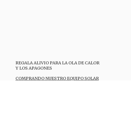
REGALA ALIVIO PARA LA OLA DE CALOR
Y LOS APAGONES
COMPRANDO NUESTRO EQUIPO SOLAR
TE REFRESCA E ILUMINAS
Compra TODO lo que necesites.
LO LLEVAMOS o LO RECOGES!!!
Se hacen envíos por correo, a toda la
Isla (PR)