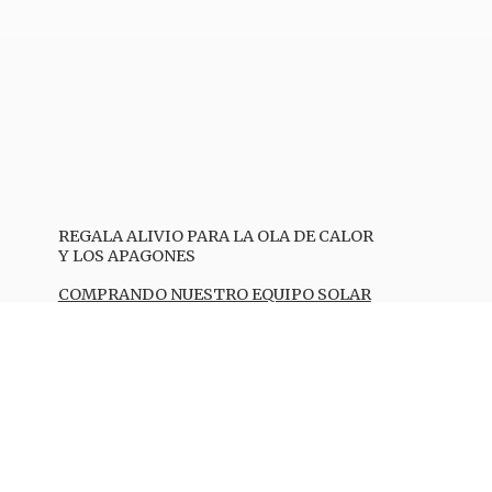
REGALA ALIVIO PARA LA OLA DE CALOR
Y LOS APAGONES
COMPRANDO NUESTRO EQUIPO SOLAR
TE REFRESCA E ILUMINAS
Compra TODO lo que necesites.
LO LLEVAMOS o LO RECOGES!!!
Se hacen envíos por correo, a toda la
Isla (PR)